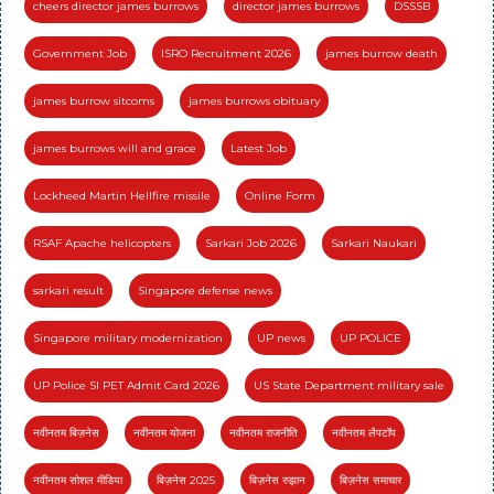
cheers director james burrows
director james burrows
DSSSB
Government Job
ISRO Recruitment 2026
james burrow death
james burrow sitcoms
james burrows obituary
james burrows will and grace
Latest Job
Lockheed Martin Hellfire missile
Online Form
RSAF Apache helicopters
Sarkari Job 2026
Sarkari Naukari
sarkari result
Singapore defense news
Singapore military modernization
UP news
UP POLICE
UP Police SI PET Admit Card 2026
US State Department military sale
नवीनतम बिज़नेस
नवीनतम योजना
नवीनतम राजनीति
नवीनतम लैपटॉप
नवीनतम सोशल मीडिया
बिज़नेस 2025
बिज़नेस रुझान
बिज़नेस समाचार