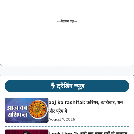
---विज्ञापन यहां---
ट्रेंडिंग न्यूज़
aaj ka rashifal: करियर, कारोबार, धन
और प्रेम में
August 7, 2026
Lock Upp 2: ‘मुझे इस वक्त मर्दों से नफरत