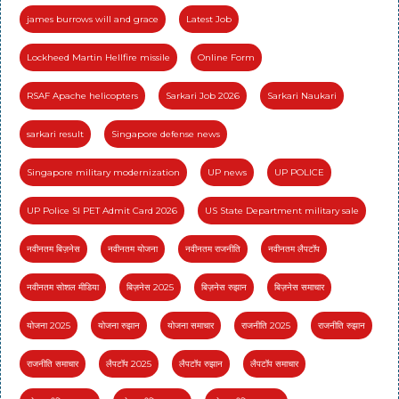
james burrows will and grace
Latest Job
Lockheed Martin Hellfire missile
Online Form
RSAF Apache helicopters
Sarkari Job 2026
Sarkari Naukari
sarkari result
Singapore defense news
Singapore military modernization
UP news
UP POLICE
UP Police SI PET Admit Card 2026
US State Department military sale
नवीनतम बिज़नेस
नवीनतम योजना
नवीनतम राजनीति
नवीनतम लैपटॉप
नवीनतम सोशल मीडिया
बिज़नेस 2025
बिज़नेस रुझान
बिज़नेस समाचार
योजना 2025
योजना रुझान
योजना समाचार
राजनीति 2025
राजनीति रुझान
राजनीति समाचार
लैपटॉप 2025
लैपटॉप रुझान
लैपटॉप समाचार