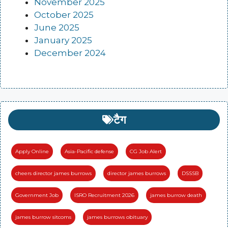
November 2025
October 2025
June 2025
January 2025
December 2024
टैग
Apply Online
Asia-Pacific defense
CG Job Alert
cheers director james burrows
director james burrows
DSSSB
Government Job
ISRO Recruitment 2026
james burrow death
james burrow sitcoms
james burrows obituary