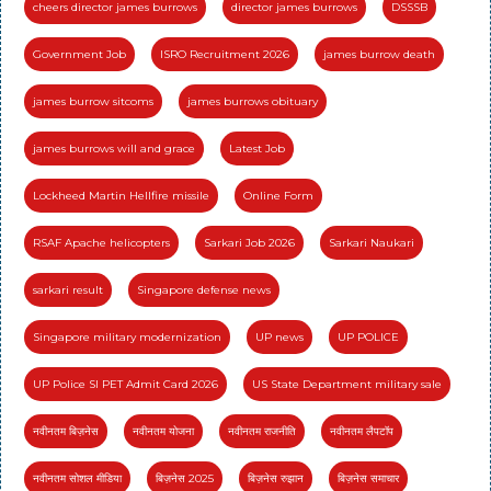
cheers director james burrows
director james burrows
DSSSB
Government Job
ISRO Recruitment 2026
james burrow death
james burrow sitcoms
james burrows obituary
james burrows will and grace
Latest Job
Lockheed Martin Hellfire missile
Online Form
RSAF Apache helicopters
Sarkari Job 2026
Sarkari Naukari
sarkari result
Singapore defense news
Singapore military modernization
UP news
UP POLICE
UP Police SI PET Admit Card 2026
US State Department military sale
नवीनतम बिज़नेस
नवीनतम योजना
नवीनतम राजनीति
नवीनतम लैपटॉप
नवीनतम सोशल मीडिया
बिज़नेस 2025
बिज़नेस रुझान
बिज़नेस समाचार