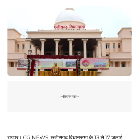
--विज्ञापन यहां--
रायपुर। CG NEWS: छत्तीसगढ़ विधानसभा के 13 से 17 जुलाई