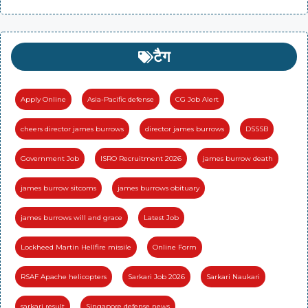
टैग
Apply Online
Asia-Pacific defense
CG Job Alert
cheers director james burrows
director james burrows
DSSSB
Government Job
ISRO Recruitment 2026
james burrow death
james burrow sitcoms
james burrows obituary
james burrows will and grace
Latest Job
Lockheed Martin Hellfire missile
Online Form
RSAF Apache helicopters
Sarkari Job 2026
Sarkari Naukari
sarkari result
Singapore defense news