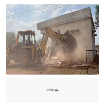
--विज्ञापन यहां--