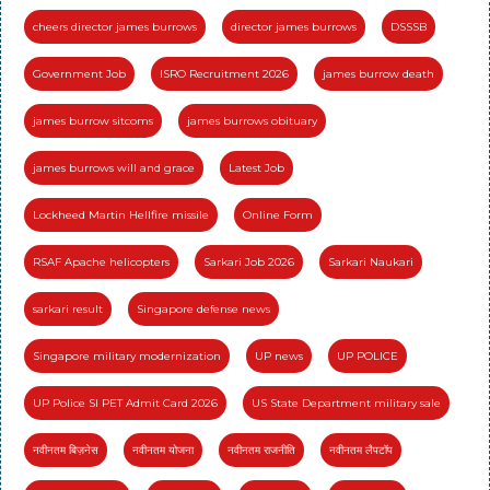
cheers director james burrows
director james burrows
DSSSB
Government Job
ISRO Recruitment 2026
james burrow death
james burrow sitcoms
james burrows obituary
james burrows will and grace
Latest Job
Lockheed Martin Hellfire missile
Online Form
RSAF Apache helicopters
Sarkari Job 2026
Sarkari Naukari
sarkari result
Singapore defense news
Singapore military modernization
UP news
UP POLICE
UP Police SI PET Admit Card 2026
US State Department military sale
नवीनतम बिज़नेस
नवीनतम योजना
नवीनतम राजनीति
नवीनतम लैपटॉप