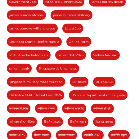
Government Job
ISRO Recruitment 2026
james burrow death
james burrow sitcoms
james burrows obituary
james burrows will and grace
Latest Job
Lockheed Martin Hellfire missile
Online Form
RSAF Apache helicopters
Sarkari Job 2026
Sarkari Naukari
sarkari result
Singapore defense news
Singapore military modernization
UP news
UP POLICE
UP Police SI PET Admit Card 2026
US State Department military sale
नवीनतम बिज़नेस
नवीनतम योजना
नवीनतम राजनीति
नवीनतम लैपटॉप
नवीनतम सोशल मीडिया
बिज़नेस 2025
बिज़नेस रुझान
बिज़नेस समाचार
योजना 2025
योजना रुझान
योजना समाचार
राजनीति 2025
राजनीति रुझान