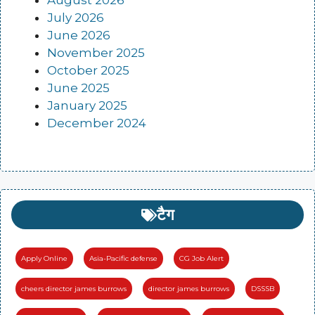
July 2026
June 2026
November 2025
October 2025
June 2025
January 2025
December 2024
टैग
Apply Online
Asia-Pacific defense
CG Job Alert
cheers director james burrows
director james burrows
DSSSB