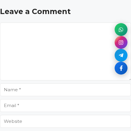
Leave a Comment
Comment
Name
Email
Website