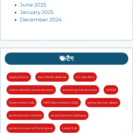
June 2025
January 2025
December 2024
टैग
Apply Online
Asia-Pacific defense
CG Job Alert
cheers director james burrows
director james burrows
DSSSB
Government Job
ISRO Recruitment 2026
james burrow death
james burrow sitcoms
james burrows obituary
james burrows will and grace
Latest Job