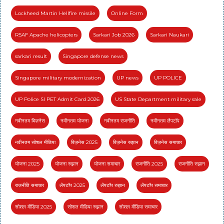
Lockheed Martin Hellfire missile
Online Form
RSAF Apache helicopters
Sarkari Job 2026
Sarkari Naukari
sarkari result
Singapore defense news
Singapore military modernization
UP news
UP POLICE
UP Police SI PET Admit Card 2026
US State Department military sale
नवीनतम बिज़नेस
नवीनतम योजना
नवीनतम राजनीति
नवीनतम लैपटॉप
नवीनतम सोशल मीडिया
बिज़नेस 2025
बिज़नेस रुझान
बिज़नेस समाचार
योजना 2025
योजना रुझान
योजना समाचार
राजनीति 2025
राजनीति रुझान
राजनीति समाचार
लैपटॉप 2025
लैपटॉप रुझान
लैपटॉप समाचार
सोशल मीडिया 2025
सोशल मीडिया रुझान
सोशल मीडिया समाचार