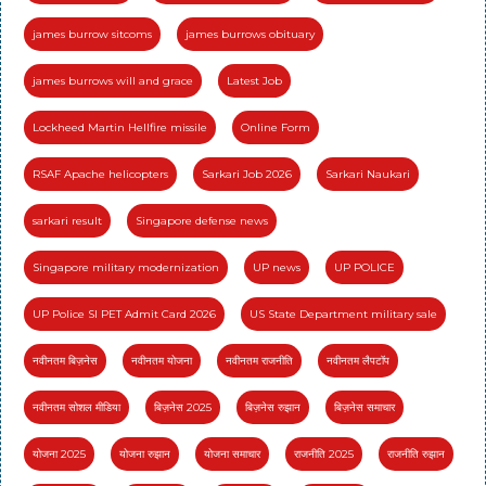
james burrow sitcoms
james burrows obituary
james burrows will and grace
Latest Job
Lockheed Martin Hellfire missile
Online Form
RSAF Apache helicopters
Sarkari Job 2026
Sarkari Naukari
sarkari result
Singapore defense news
Singapore military modernization
UP news
UP POLICE
UP Police SI PET Admit Card 2026
US State Department military sale
नवीनतम बिज़नेस
नवीनतम योजना
नवीनतम राजनीति
नवीनतम लैपटॉप
नवीनतम सोशल मीडिया
बिज़नेस 2025
बिज़नेस रुझान
बिज़नेस समाचार
योजना 2025
योजना रुझान
योजना समाचार
राजनीति 2025
राजनीति रुझान