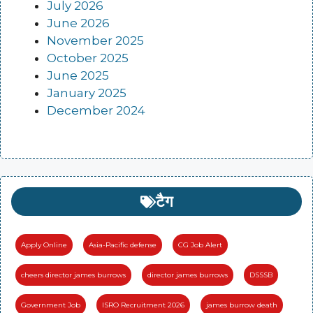
July 2026
June 2026
November 2025
October 2025
June 2025
January 2025
December 2024
टैग
Apply Online
Asia-Pacific defense
CG Job Alert
cheers director james burrows
director james burrows
DSSSB
Government Job
ISRO Recruitment 2026
james burrow death