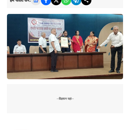
हमें फॉलो करें:
--विज्ञापन यहां--