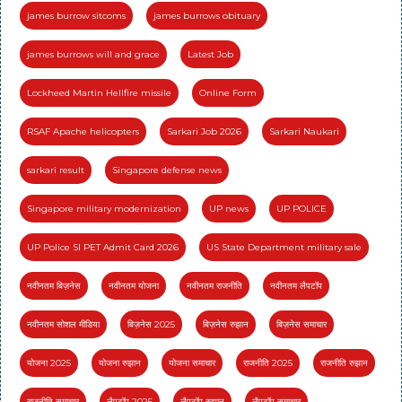
james burrow sitcoms
james burrows obituary
james burrows will and grace
Latest Job
Lockheed Martin Hellfire missile
Online Form
RSAF Apache helicopters
Sarkari Job 2026
Sarkari Naukari
sarkari result
Singapore defense news
Singapore military modernization
UP news
UP POLICE
UP Police SI PET Admit Card 2026
US State Department military sale
नवीनतम बिज़नेस
नवीनतम योजना
नवीनतम राजनीति
नवीनतम लैपटॉप
नवीनतम सोशल मीडिया
बिज़नेस 2025
बिज़नेस रुझान
बिज़नेस समाचार
योजना 2025
योजना रुझान
योजना समाचार
राजनीति 2025
राजनीति रुझान
राजनीति समाचार
लैपटॉप 2025
लैपटॉप रुझान
लैपटॉप समाचार