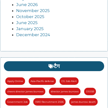
June 2026
November 2025
October 2025
June 2025
January 2025
December 2024
टैग
Apply Online
Asia-Pacific defense
CG Job Alert
cheers director james burrows
director james burrows
DSSSB
Government Job
ISRO Recruitment 2026
james burrow death