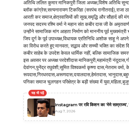
अतिथि ललित कुमार मानिकपुरी जिला अध्यक्ष,विशेष अतिथि सुन्दर
ब्लॉक कांग्रेस,सत्यनारायण टिकरिहा (सरपंच रानीतराई),राजा ठ
आरती कर समाज,क्षेत्रवासियों की सुख,समृद्धि और सौहार्द की
जनपद सदस्य रश्मि वर्मा ने महान संत कबीर दास जी के अमृतवाण
उन्होंने सामाजिक मांग आहता निर्माण को माननीय पूर्व मुख्यमंत्र
जिप दुर्ग के पूर्व उपाध्यक्ष,विधायक प्रतिनिधि अशोक साहू ने 
का विरोध करते हुए मानवता, सद्भाव और सच्ची भक्ति का संदेश द
कबीर साहेब के उपदेश केवल धार्मिक नहीं, बल्कि सामाजिक समर
इस अवसर पर अध्यक्ष परदेशीदास मानिकपुरी,महामंत्री नंदूदास,
देवांगन,पुनेंद्र रघुवंशी,सुमित विश्वकर्मा कृष्णा दास,नेतराम व
रूपदास,गिरधरदास,अरूणदास,दयालदास,हेमंतदास, भानुदास,बहुर
पनिका समाज चुलगहन परिक्षेत्र के बड़ी संख्या में युवा,महिला,बुजु
यह भी पढ़ें
Instagram पर रवि किशन का ‘मेमे साम्राज्य’, 
Aug 7, 2026