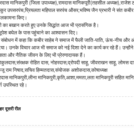
दास मानिकपुरी (जिला उपाध्यक्ष),रामदास मानिकपूरी(तहसील अध्यक्ष),राजेश ठा
ाकुर उपसरपंच,प्रियलता महिपाल सरपंच औसर,भविष्य जैन प्रभारी ने संत कबीर
 मंगलकामना किए।
ी का बखान करते हुए उनके सिद्धांत आज भी प्रासंगिक है।
ी भूपेश बघेल के पास पहुंचाने का आश्वासन दिए।
अपने संबोधन में कहा कि कबीर साहेब ने समाज में फैली जाति-पाति, ऊंच-नीच और अ
िया। उनके विचार आज भी समाज को नई दिशा देने का कार्य कर रहे हैं। उन्होंन
सता और नैतिक जीवन के लिए भी प्रेरणादायक हैं।
गोकुलदास,संरक्षक रोहित दास, नोहरदास,द्रोपदी साहू, जीवराखन साहू, लोमस द
र्मा, केजू राम निषाद,सचिव हिम्मतदास,संयोजक अशोकदास,कोषाध्यक्ष
दास मानिकपुरी,लीना मानिकपुरी,कृति,आशा,ममता,लता मानिकपुरी सहित मानि
र्ग उपस्थित रहे।
हर दूसरी रील