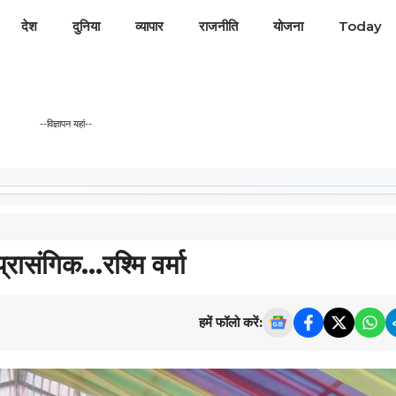
देश
दुनिया
व्यापार
राजनीति
योजना
Today
--विज्ञापन यहां--
रासंगिक…रश्मि वर्मा
हमें फॉलो करें: