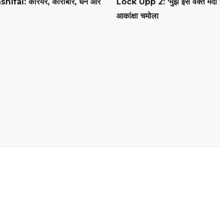
shifal: करियर, कारोबार, धन और
Lock Upp 2: ‘मुझे इस वक्त मर्दों 
आकांक्षा चमोला