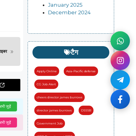
January 2025
December 2024
»
टैग
ाइबर
Apply Online
Asia-Pacific defense
CG Job Alert
cheers director james burrows
भी जुड़ें
director james burrows
DSSSB
भी जुड़ें
Government Job