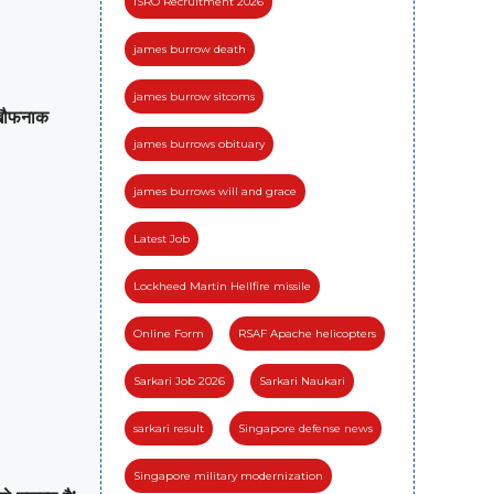
ISRO Recruitment 2026
james burrow death
james burrow sitcoms
खौफनाक
james burrows obituary
james burrows will and grace
Latest Job
Lockheed Martin Hellfire missile
Online Form
RSAF Apache helicopters
Sarkari Job 2026
Sarkari Naukari
sarkari result
Singapore defense news
Singapore military modernization